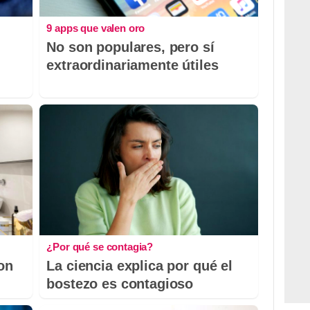
9 apps que valen oro
No son populares, pero sí
extraordinariamente útiles
¿Por qué se contagia?
con
La ciencia explica por qué el
bostezo es contagioso