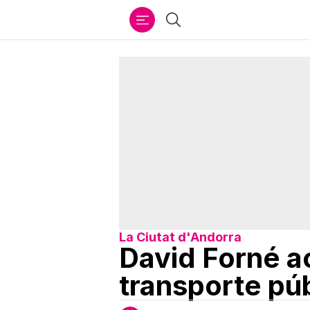
Ir
Buscar
al
contenido
La Ciutat d'Andorra
David Forné ac
transporte pú