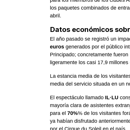
los paquetes combinados de entrad
abril.
Datos económicos sobre 
El año pasado se registró un impa
euros
generados por el público in
Principado; concretamente fueron
ligeramente los casi 17,9 millone
La estancia media de los visitante
media del servicio situada en un 
El espectáculo llamado
IL·LU
cons
mayoría clara de asistentes extran
para el
70%
% de los visitantes fo
ya habían disfrutado anteriorment
por el Cirque du Soleil en el país.