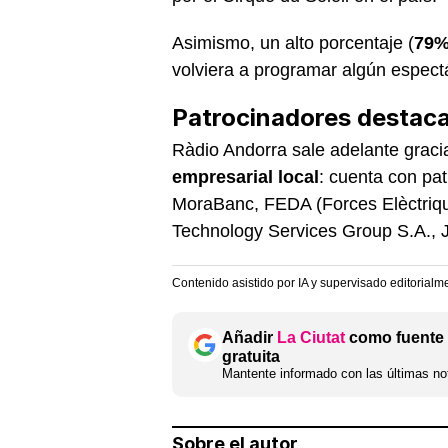
Asimismo, un alto porcentaje (
79
volviera a programar algún espectá
Patrocinadores destac
Ràdio Andorra sale adelante graci
empresarial local
: cuenta con pa
MoraBanc, FEDA (Forces Elèctriqu
Technology Services Group S.A., J
Contenido asistido por IA y supervisado editorialm
Añadir
La Ciutat
como fuente 
gratuita
Mantente informado con las últimas not
Sobre el autor