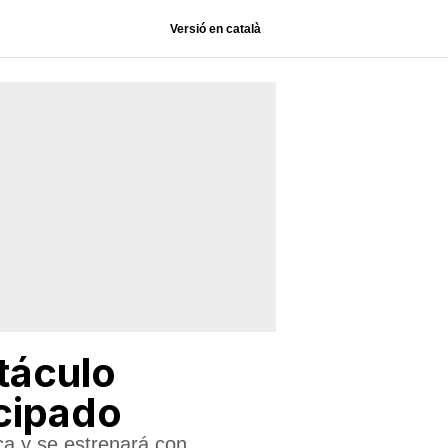
Versió en català
táculo
ncipado
ca y se estrenará con