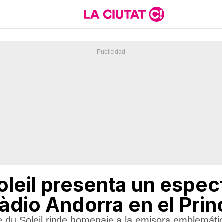
oleil presenta un espec
àdio Andorra en el Pri
e du Soleil rinde homenaje a la emisora emblemáti