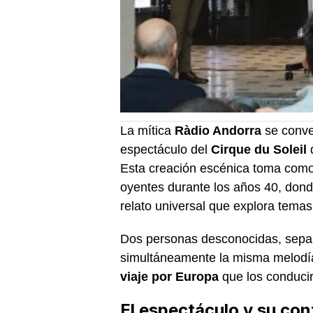
La mítica
Ràdio Andorra
se conver
espectáculo del
Cirque du Soleil
q
Esta creación escénica toma como 
oyentes durante los años 40, donde
relato universal que explora temas
Dos personas desconocidas, separ
simultáneamente la misma melodía.
viaje por Europa
que los conducir
El espectáculo y su con