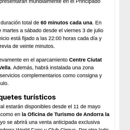
presentarán mundialmente en el Principado
duración total de
60 minutos cada una
. En
e martes a sábado desde el viernes 3 de julio
icio está fijado a las 22:00 horas cada día y
evia de veinte minutos.
uevamente en el aparcamiento
Centre Ciutat
Vella
. Además, habrá instalada una zona
 servicios complementarios como consigna y
ulo.
uetes turísticos
ral estarán disponibles desde el 11 de mayo
como en
la Oficina de Turismo de Andorra la
yo se abrirá una venta anticipada exclusiva
ndorra World Fans y Club Cirque. Por otro lado,