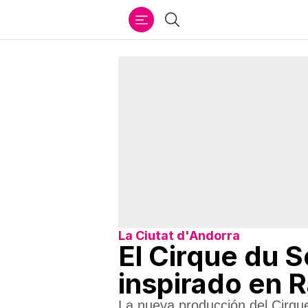
Ir
Buscar
al
contenido
La Ciutat d'Andorra
El Cirque du S
inspirado en R
La nueva producción del Cirqu