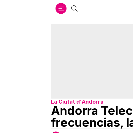
Ir
Buscar
al
contenido
La Ciutat d'Andorra
Andorra Teleco
frecuencias, 