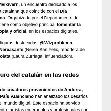
l’Eixivern
, un encuentro dedicado a los
 catalana que coincide con el
Día
rna
. Organizada por el Departamento de
a tiene como objetivo principal
fomentar la
pia y oficial
, en los espacios digitales.
 figuras destacadas:
@Wizproblema
ereasanfe
(Nerea San Félix, reportera de
olata
(Laura Zurriaga, influenciadora
uro del catalán en las redes
de creadores provenientes de Andorra,
l País Valenciano
han analizado los desafíos
el mundo digital. Este espacio ha servido
ntre artistas emergentes y profesionales con