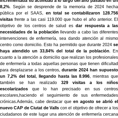
incrementada su actividad a lo largo del año pasado en un
8,2%
. Según se desprende de la memoria de 2024 hecha
pública por el SAAS,
en total se contabilizaron 128.756
visitas
frente a las casi 119.000 que hubo el año anterior. El
objetivo de los centros de salud es
dar respuesta a las
necesidades de la población
llevando a cabo las diferentes
intervenciones de enfermería, sea dando atención al mismo
centro como domicilio. Esto ha permitido que durante 2024
se
haya atendido un 33,84% del total de la población
. En
cuanto a la atención a domicilio que realizan los profesionales
de enfermería a todas aquellas personas que tienen dificultad
para desplazarse a los centros,
durante 2024 han supuesto
un 7,2% del total, llegando hasta las 8.996
, mientras que
también se han realizado
329 visitas a los niños
escolarizados
que lo han precisado en sus centros
escolares,haciendo el seguimiento de sus enfermedades
crónicas.Además, cabe destacar que
en agosto se abrió el
nuevo CAP de Ciutat de Valls
con el objetivo de ofrecer a los
ciudadanos de este lugar una atención de enfermería cercana