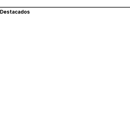
Destacados
Lo más leído
Aviso legal
Política de privacidad
Política de cookies
Quiénes somos
Contacto
Redes sociales
Con la colaboración de: