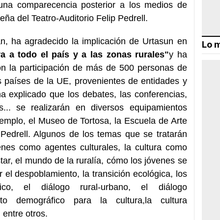
una comparecencia posterior a los medios de
ña del Teatro-Auditorio Felip Pedrell.
an, ha agradecido la implicación de Urtasun en
Lo m
ra a todo el país y a las zonas rurales"
y ha
on la participación de más de 500 personas de
s países de la UE, provenientes de entidades y
ha explicado que los debates, las conferencias,
... se realizarán en diversos equipamientos
jemplo, el Museo de Tortosa, la Escuela de Arte
p Pedrell. Algunos de los temas que se tratarán
venes como agentes culturales, la cultura como
ar, el mundo de la ruralía, cómo los jóvenes se
r el despoblamiento, la transición ecológica, los
co, el diálogo rural-urbano, el diálogo
eto demográfico para la cultura,la cultura
 entre otros.