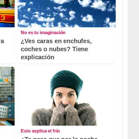
No es tu imaginación
ra
¿Ves caras en enchufes,
coches o nubes? Tiene
explicación
Esto explica el frío