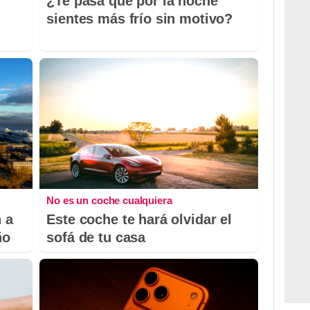
¿Te pasa que por la noche
sientes más frío sin motivo?
No es un coche cualquiera
 a
Este coche te hará olvidar el
ño
sofá de tu casa