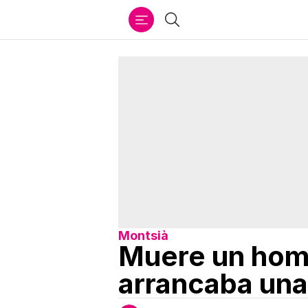
Ir
Buscar
al
contenido
Montsià
Muere un homb
arrancaba una