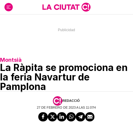
Ir
al
contenido
Montsià
La Ràpita se promociona en
la feria Navartur de
Pamplona
REDACCIÓ
27 DE FEBRERO DE 2023 A LAS 11:07H