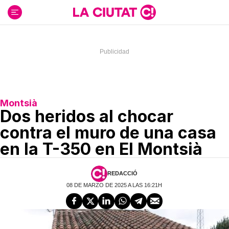
Ir
al
contenido
Montsià
Dos heridos al chocar
contra el muro de una casa
en la T-350 en El Montsià
REDACCIÓ
08 DE MARZO DE 2025 A LAS 16:21H