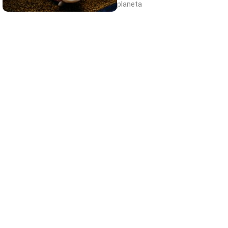
planeta
¿De verdad hacen esto?
Costumbres que rompen todos los
esquemas