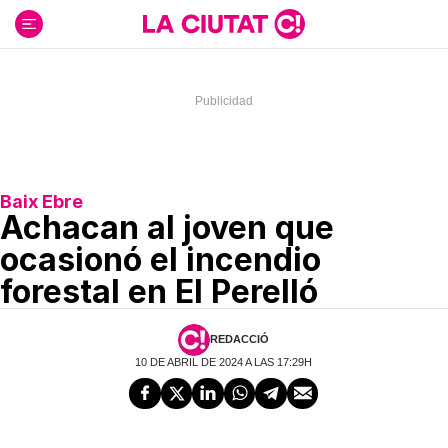
Ir
al
contenido
Baix Ebre
Achacan al joven que
ocasionó el incendio
forestal en El Perelló
REDACCIÓ
10 DE ABRIL DE 2024 A LAS 17:29H