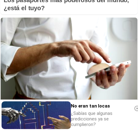
Los pasaportes más poderosos del mundo,
¿está el tuyo?
No creerás estas apps
No eran tan locas
¿Sabías que estas apps existen y son súper
¿Sabías que algunas
predicciones ya se
útiles?
cumplieron?