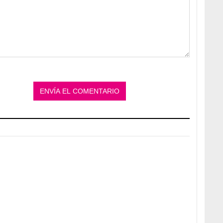
Adiós a la cal del baño
la
¿Y si pudieras eliminar la cal
del baño sin esfuerzo?
¿Por qué se contagia?
n
La ciencia explica por qué el
bostezo es contagioso