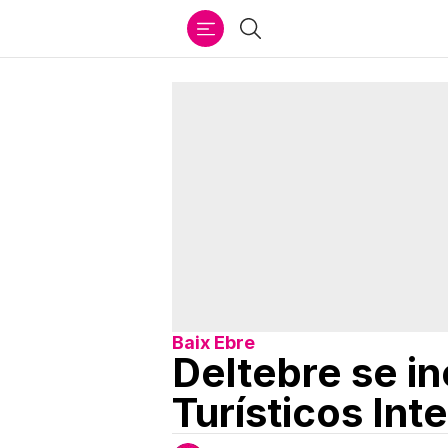
Ir
Buscar
al
contenido
Baix Ebre
Deltebre se in
Turísticos Int