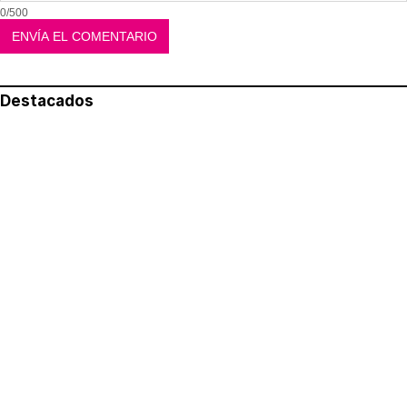
0/500
Destacados
Lo más leído
Aviso legal
Política de privacidad
Política de cookies
Quiénes somos
Contacto