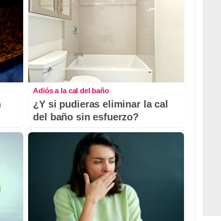
Adiós a la cal del baño
n
¿Y si pudieras eliminar la cal
del baño sin esfuerzo?