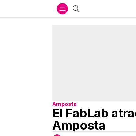
Ir
Buscar
al
contenido
Amposta
El FabLab atr
Amposta