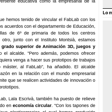
vertiente educativa como la empresarial de la
Lo m
ue hemos tenido de vincular el FabLab con los
 los acuerdos con el departamento de Educación,
llas de 6º de primaria de todos los centros
 otro, junto con el Instituto Montsià, estamos
e grado superior de Animación 3D, juegos y
do el alcalde. "Pero además, podemos ofrecer
uiera venga a hacer sus prototipos de trabajos
 o máster, al FabLab", ha añadido. El alcalde
hazón en la relación con el mundo empresarial
ite que se realicen actividades de innovación o
rototipos.
Lab, Lala Escrivà, también ha puesto de relieve
ndo en
economía circular
. "Con los tapones de