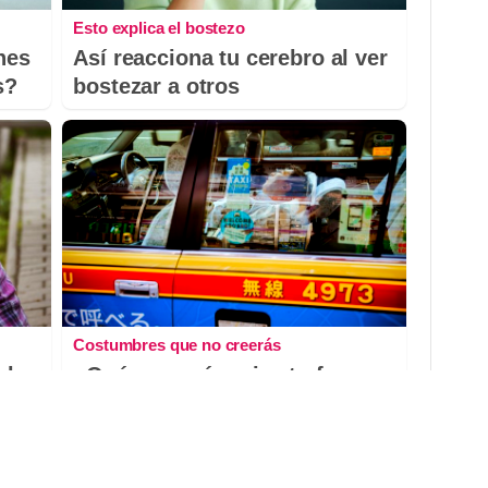
Esto explica el bostezo
nes
Así reacciona tu cerebro al ver
s?
bostezar a otros
Costumbres que no creerás
el
¿Qué pensarías si esto fuera
io?
normal en tu país?