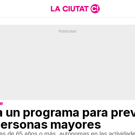
re
a un programa para prev
 personas mayores
as de 65 años o más, autónomas en las actividades