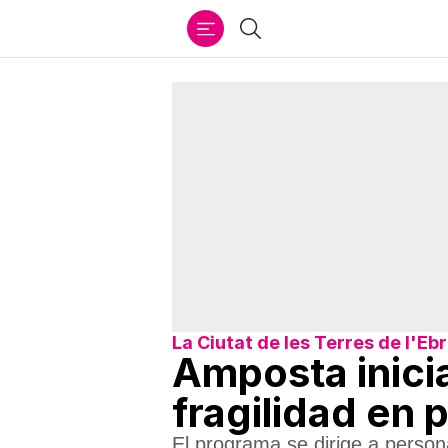
Ir
Buscar
al
contenido
La Ciutat de les Terres de l'Eb
Amposta inici
fragilidad en
El programa se dirige a person