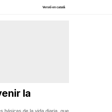
Versió en català
enir la
 básicas de la vida diaria, que