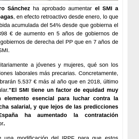
o Sánchez
ha aprobado aumentar
el SMI a
pagas
, en efecto retroactivo desde enero, lo que
subida acumulada del 54% desde que gobierna el
398 € de aumento en 5 años de gobiernos de
s gobiernos de derecha del PP que en 7 años de
SMI.
tariamente a jóvenes y mujeres, qué son los
ciones laborales más precarias. Concretamente,
obrarán 5.537 € más al año que en 2018, último
lar.
"El SMI tiene un factor de equidad muy
 elemento esencial para luchar contra la
cha salarial, y que lejos de las predicciones
España ha aumentado la contratación
or
.
una modificación del IRPF para que estos