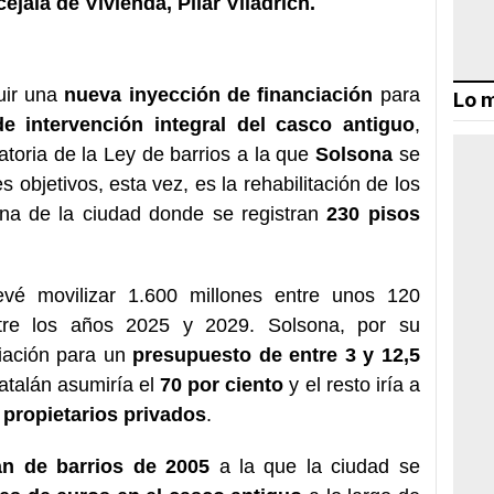
cejala de Vivienda,
Pilar Viladrich.
uir una
nueva inyección de financiación
para
Lo m
e intervención integral del casco antiguo
,
toria de la Ley de barrios a la que
Solsona
se
 objetivos, esta vez, es la rehabilitación de los
ona de la ciudad donde se registran
230 pisos
vé movilizar 1.600 millones entre unos 120
tre los años 2025 y 2029. Solsona, por su
ciación para un
presupuesto de entre 3 y 12,5
catalán asumiría el
70 por ciento
y el resto iría a
 propietarios privados
.
n de barrios de 2005
a la que la ciudad se