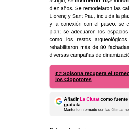
acogió, se
invirtieron 10,2 mill
diez años. Se remodelaron las ca
Llorenç y Sant Pau, incluida la pla
y la conexión con el paseo; se co
plan; se adecuaron los espacios
como los restos arqueológicos
rehabilitaron más de 80 fachada
diversas campañas de dinamización
👉 Solsona recupera el torneo 
los Clopotores
Añadir
La Ciutat
como fuente 
gratuita
Mantente informado con las últimas not