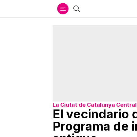
Ir
Buscar
al
contenido
La Ciutat de Catalunya Central
El vecindario 
Programa de i