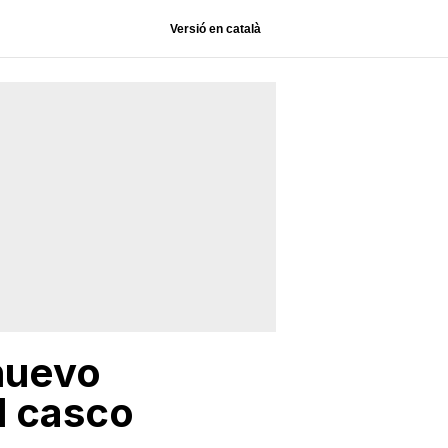
Versió en català
 nuevo
l casco