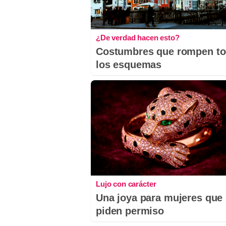
¿De verdad hacen esto?
Costumbres que rompen t
los esquemas
Lujo con carácter
Una joya para mujeres que
piden permiso