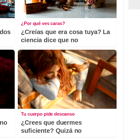
¿Por qué ves caras?
odos
¿Creías que era cosa tuya? La
ciencia dice que no
Tu cuerpo pide descanso
 no
¿Crees que duermes
suficiente? Quizá no