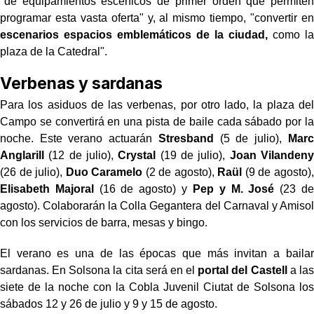
"de equipamientos escénicos de primer orden que permiten
programar esta vasta oferta" y, al mismo tiempo, "convertir en
escenarios espacios emblemáticos de la ciudad,
como la
plaza de la Catedral".
Verbenas y sardanas
Para los asiduos de las verbenas, por otro lado, la plaza del
Campo se convertirá en una pista de baile cada sábado por la
noche. Este verano actuarán
Stresband
(5 de julio),
Marc
Anglarill
(12 de julio),
Crystal
(19 de julio),
Joan Vilandeny
(26 de julio),
Duo Caramelo
(2 de agosto),
Raül
(9 de agosto),
Elisabeth Majoral
(16 de agosto) y
Pep y M. José
(23 de
agosto). Colaborarán la Colla Gegantera del Carnaval y Amisol
con los servicios de barra, mesas y bingo.
El verano es una de las épocas que más invitan a bailar
sardanas. En Solsona la cita será en el
portal del Castell
a las
siete de la noche con la Cobla Juvenil Ciutat de Solsona los
sábados 12 y 26 de julio y 9 y 15 de agosto.