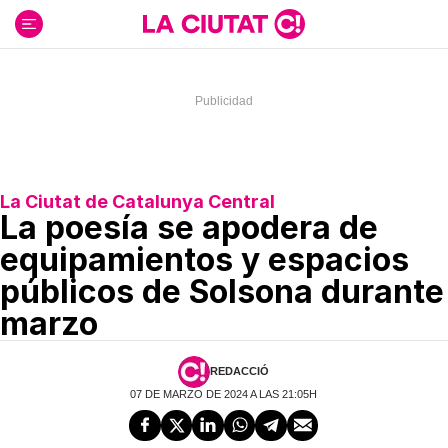
Ir
al
contenido
La Ciutat de Catalunya Central
La poesía se apodera de
equipamientos y espacios
públicos de Solsona durante
marzo
REDACCIÓ
07 DE MARZO DE 2024 A LAS 21:05H