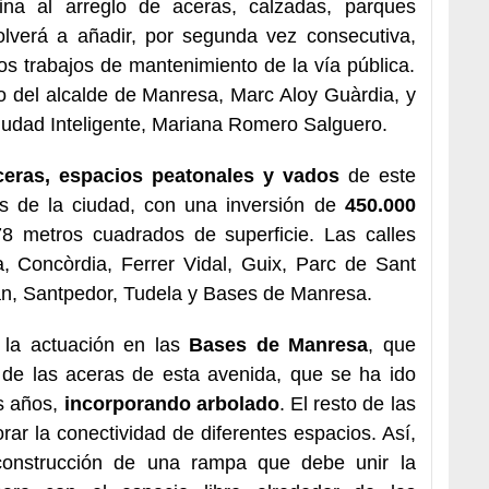
na al arreglo de aceras, calzadas, parques
volverá a añadir, por segunda vez consecutiva,
os trabajos de mantenimiento de la vía pública.
o del alcalde de Manresa, Marc Aloy Guàrdia, y
Ciudad Inteligente, Mariana Romero Salguero.
ceras, espacios peatonales y vados
de este
s de la ciudad, con una inversión de
450.000
8 metros cuadrados de superficie. Las calles
, Concòrdia, Ferrer Vidal, Guix, Parc de Sant
an, Santpedor, Tudela y Bases de Manresa.
 la actuación en las
Bases de Manresa
, que
n de las aceras de esta avenida, que se ha ido
s años,
incorporando arbolado
. El resto de las
rar la conectividad de diferentes espacios. Así,
construcción de una rampa que debe unir la