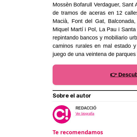
Mossèn Bofarull Verdaguer, Sant A
de tramos de aceras en 12 calles
Macià, Font del Gat, Balconada, 
Miquel Martí i Pol, La Pau i Sant
repintando bancos y mobiliario ur
caminos rurales en mal estado y
juego de una veintena de parques i
👉 Descubr
Sobre el autor
REDACCIÓ
Ver biografía