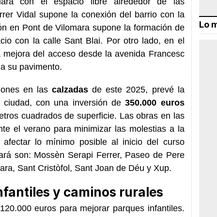
ara con el espacio libre alrededor de las
rrer Vidal supone la conexión del barrio con la
Lo m
ión en Pont de Vilomara supone la formación de
o con la calle Sant Blai. Por otro lado, en el
a mejora del acceso desde la avenida Francesc
 a su pavimento.
iones en las
calzadas
de este 2025, prevé la
a ciudad, con una inversión de
350.000 euros
etros cuadrados de superficie. Las obras en las
te el verano para minimizar las molestias a la
afectar lo mínimo posible al inicio del curso
uará son: Mossèn Serapi Ferrer, Paseo de Pere
mara, Sant Cristòfol, Sant Joan de Déu y Xup.
fantiles y caminos rurales
120.000 euros para mejorar parques infantiles.