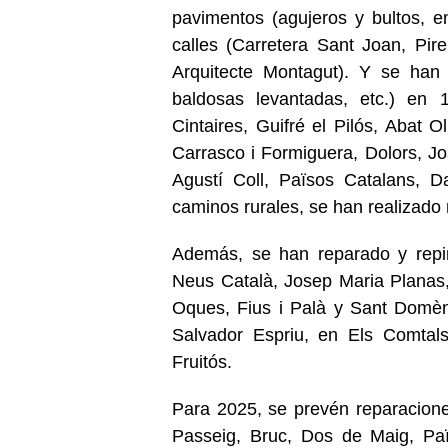
pavimentos (agujeros y bultos, en
calles (Carretera Sant Joan, Pir
Arquitecte Montagut). Y se han
baldosas levantadas, etc.) en
Cintaires, Guifré el Pilós, Abat O
Carrasco i Formiguera, Dolors, J
Agustí Coll, Països Catalans, D
caminos rurales, se han realizado
Además, se han reparado y repi
Neus Català, Josep Maria Planas,
Oques, Fius i Palà y Sant Domè
Salvador Espriu, en Els Comtals
Fruitós.
Para 2025, se prevén reparacione
Passeig, Bruc, Dos de Maig, Paï