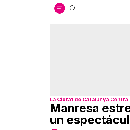
Ir
Buscar
al
contenido
La Ciutat de Catalunya Central
Manresa estre
un espectácul