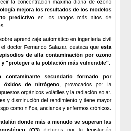
decir la concentración máxima diaria de ozono
ología mejora los resultados de los modelos
to predictivo
en los rangos más altos de
s.
 sobre aprendizaje automático en ingeniería civil
 el doctor Fernando Salazar, destaca que
esta
 episodios de alta contaminación por ozono
 y "proteger a la población más vulnerable".
n contaminante secundario formado por
e óxidos de nitrógeno
, provocados por la
ompuestos orgánicos volátiles y la radiación solar.
nes y disminución del rendimiento y tiene mayor
iesgo como niños, ancianos y enfermos crónicos.
o catalán donde más a menudo se superan las
posférico (O3)
dictados por la legislación