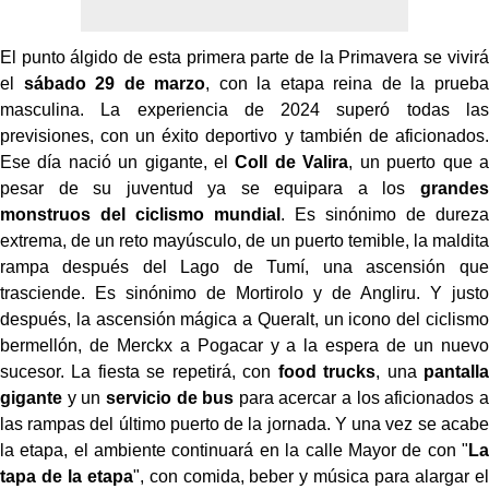
El punto álgido de esta primera parte de la Primavera se vivirá
el
sábado 29 de marzo
, con la etapa reina de la prueba
masculina. La experiencia de 2024 superó todas las
previsiones, con un éxito deportivo y también de aficionados.
Ese día nació un gigante, el
Coll de Valira
, un puerto que a
pesar de su juventud ya se equipara a los
grandes
monstruos del ciclismo mundial
. Es sinónimo de dureza
extrema, de un reto mayúsculo, de un puerto temible, la maldita
rampa después del Lago de Tumí, una ascensión que
trasciende. Es sinónimo de Mortirolo y de Angliru. Y justo
después, la ascensión mágica a Queralt, un icono del ciclismo
bermellón, de Merckx a Pogacar y a la espera de un nuevo
sucesor. La fiesta se repetirá, con
food trucks
, una
pantalla
gigante
y un
servicio de bus
para acercar a los aficionados a
las rampas del último puerto de la jornada. Y una vez se acabe
la etapa, el ambiente continuará en la calle Mayor de con "
La
tapa de la etapa
", con comida, beber y música para alargar el