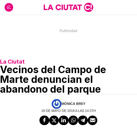
Ir
al
contenido
La Ciutat
Vecinos del Campo de
Marte denuncian el
abandono del parque
MÒNICA BREY
18 DE MAYO DE 2018 A LAS 14:37H