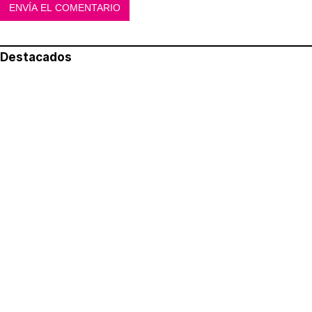
Destacados
Lo más leído
Aviso legal
Política de privacidad
Política de cookies
Quiénes somos
Contacto
Redes sociales