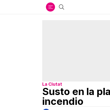
Ir
Buscar
al
contenido
La Ciutat
Susto en la pl
incendio