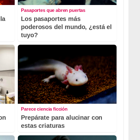
Pasaportes que abren puertas
la
Los pasaportes más
poderosos del mundo, ¿está el
tuyo?
Parece ciencia ficción
con
Prepárate para alucinar con
estas criaturas