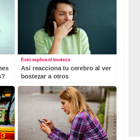
Esto explica el bostezo
nes
Así reacciona tu cerebro al ver
s?
bostezar a otros