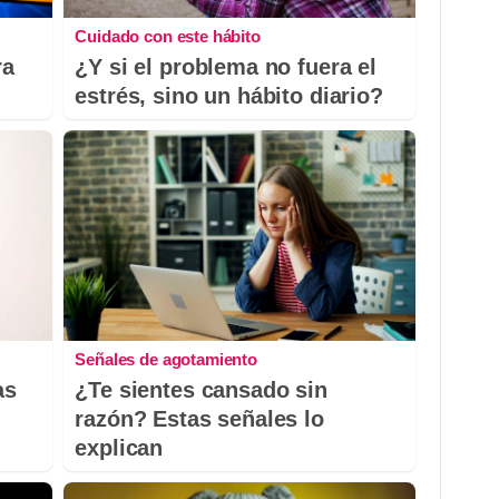
Cuidado con este hábito
ra
¿Y si el problema no fuera el
estrés, sino un hábito diario?
Señales de agotamiento
as
¿Te sientes cansado sin
razón? Estas señales lo
explican