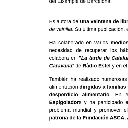
del Eixample de Barcelona.
Es autora de
una veintena de lib
de vainilla
. Su última publicación,
Ha colaborado en varios
medios
necesidad de recuperar los hábi
colabora en
"La tarde de Catal
Caravana
" de
Ràdio Estel
y en e
También ha realizado numerosa
alimentación
dirigidas a familias
desperdicio alimentario
. En e
Espigolador
s y ha participado 
problema mundial y promover el 
patrona de la Fundación ASCA, A