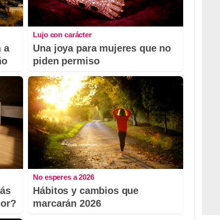
Lujo con carácter
 a
Una joya para mujeres que no
ño
piden permiso
No esperes a 2026
más
Hábitos y cambios que
dor?
marcarán 2026