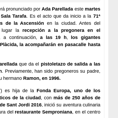
erá pronunciado por
Ada Parellada
este
martes
 Sala Tarafa
. Es el acto que da inicio a la
71ª
as de la Ascensión
en la ciudad. Antes del
á lugar la
recepción a la pregonera en el
 a continuación,
a las 19 h
,
los gigantes
 Plàcida, la acompañarán en pasacalle hasta
arellada
que da el
pistoletazo de salida a las
n
. Previamente, han sido pregoneros su padre,
su hermano
Ramon, en 1996.
) es hija de la
Fonda Europa, uno de los
icos de la ciudad
, con
más de 250 años de
de Sant Jordi 2016
, inició su aventura culinaria
ura del
restaurante Semproniana
, en el centro