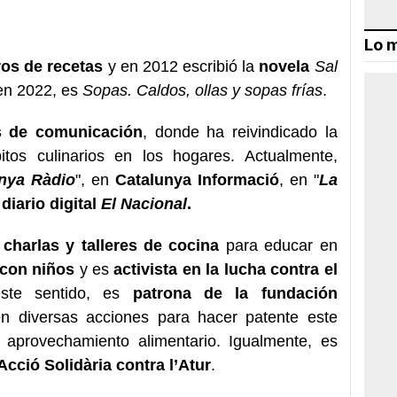
Lo m
ros de recetas
y en 2012 escribió la
novela
Sal
 en 2022, es
Sopas. Caldos, ollas y sopas frías
.
 de comunicación
, donde ha reivindicado la
tos culinarios en los hogares. Actualmente,
unya Ràdio
", en
Catalunya Informació
, en "
La
l
diario digital
El Nacional
.
s
charlas y talleres de cocina
para educar en
 con niños
y es
activista en la lucha contra el
ste sentido, es
patrona de la fundación
en diversas acciones para hacer patente este
aprovechamiento alimentario. Igualmente, es
cció Solidària contra l’Atur
.