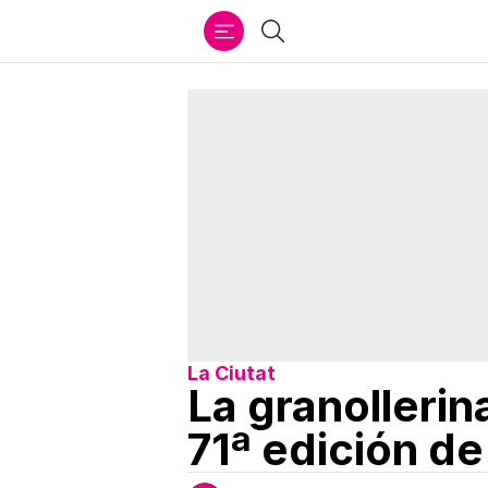
Ir
Buscar
al
contenido
La Ciutat
La granollerin
71ª edición de