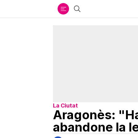
Ir
Buscar
al
contenido
La Ciutat
Aragonès: "Ha
abandone la l