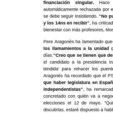
financiación singular.
Hace u
automáticamente rechazada por e
se debe seguir insistiendo.
"No pu
y los 14ns en recibir"
, ha critica
bienestar con más profesores, Mos
Pere Aragonès ha lamentado que 
los llamamientos a la unidad
q
días.
"Creo que se tienen que d
el candidato a la presidencia t
tendida' para rehacer los puent
Aragonès ha recordado que el PSC
que haber legislatura en Españ
independentistas"
, ha remarcad
concretado con quién va a negoc
elecciones el 12 de mayo. "Qu
discutirlas, estaré dispuesto a habl