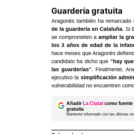
Guardería gratuita
Aragonès también ha remarcado l
de la guardería en Cataluña
. Si
se comprometen a
ampliar la gr
los 3 años de edad de la infan
hace meses que Aragonès defiende
candidato ha dicho que
"hay que 
las guarderías"
. Finalmente, Ar
ejecutivo la
simplificación admini
vulnerabilidad no encuentren como
Añadir
La Ciutat
como fuente 
gratuita
Mantente informado con las últimas not