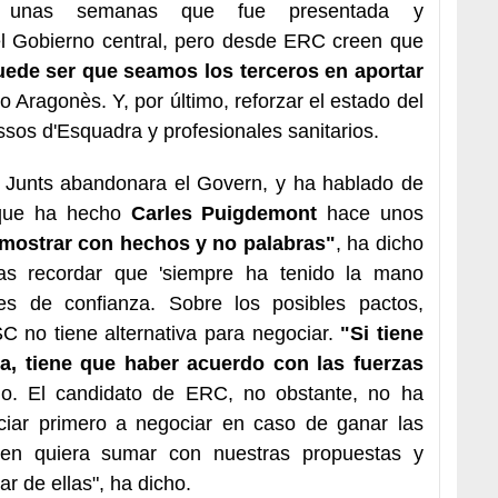
nas semanas que fue presentada y
l Gobierno central, pero desde ERC creen que
ede ser que seamos los terceros en aportar
do Aragonès. Y, por último, reforzar el estado del
sos d'Esquadra y profesionales sanitarios.
Junts abandonara el Govern, y ha hablado de
ue ha hecho
Carles Puigdemont
hace unos
emostrar con hechos y no palabras"
, ha dicho
ras recordar que 'siempre ha tenido la mano
es de confianza. Sobre los posibles pactos,
 no tiene alternativa para negociar.
"Si tiene
a, tiene que haber acuerdo con las fuerzas
o. El candidato de ERC, no obstante, no ha
iar primero a negociar en caso de ganar las
ien quiera sumar con nuestras propuestas y
ar de ellas", ha dicho.