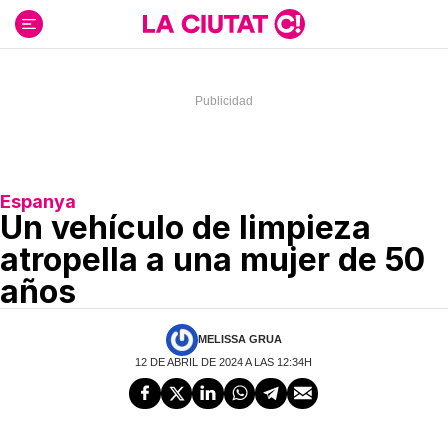
Ir
al
contenido
Espanya
Un vehículo de limpieza
atropella a una mujer de 50
años
MELISSA GRUA
12 DE ABRIL DE 2024 A LAS 12:34H