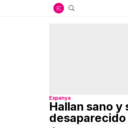
Ir
Buscar
al
contenido
Espanya
Hallan sano y 
desaparecido 