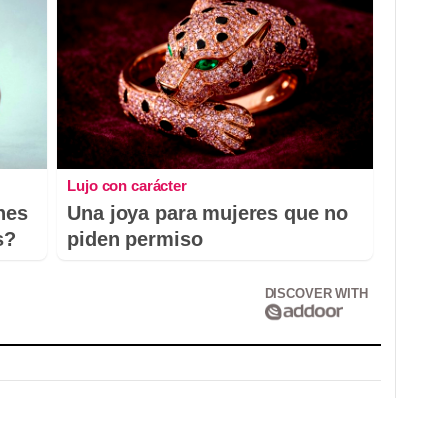
Lujo con carácter
nes
Una joya para mujeres que no
s?
piden permiso
DISCOVER WITH
Correo electrónico