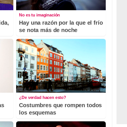
No es tu imaginación
ida,
Hay una razón por la que el frío
se nota más de noche
¿De verdad hacen esto?
as
Costumbres que rompen todos
los esquemas