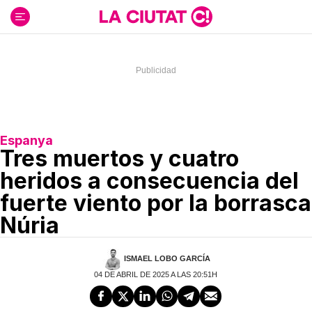
Ir
al
contenido
Espanya
Tres muertos y cuatro
heridos a consecuencia del
fuerte viento por la borrasca
Núria
ISMAEL LOBO GARCÍA
04 DE ABRIL DE 2025 A LAS 20:51H