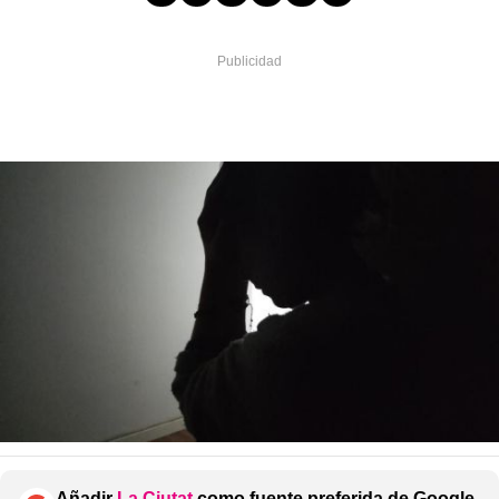
Añadir
La Ciutat
como fuente preferida de Google