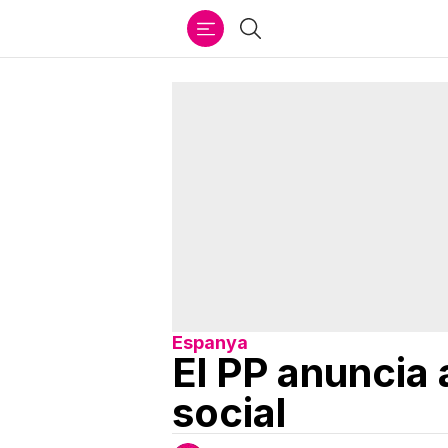
Ir
Buscar
al
contenido
Espanya
El PP anuncia 
social