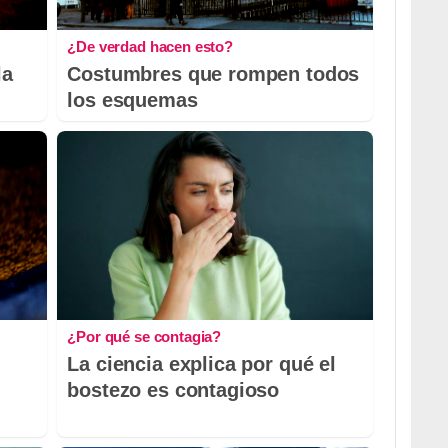
¿De verdad hacen esto?
la
Costumbres que rompen todos
los esquemas
¿Por qué se contagia?
La ciencia explica por qué el
bostezo es contagioso