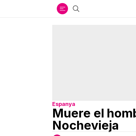
Ir
Buscar
al
contenido
Espanya
Muere el homb
Nochevieja