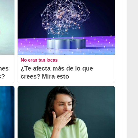
No eran tan locas
nes
¿Te afecta más de lo que
s?
crees? Mira esto