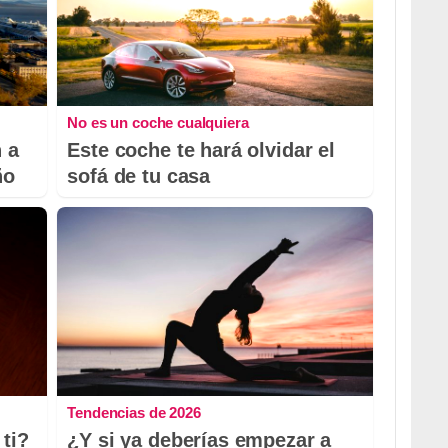
No es un coche cualquiera
 a
Este coche te hará olvidar el
ño
sofá de tu casa
Tendencias de 2026
ti?
¿Y si ya deberías empezar a