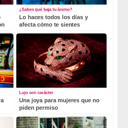
¿Sabes qué baja tu ánimo?
o
Lo haces todos los días y
ón
afecta cómo te sientes
Lujo con carácter
ra
Una joya para mujeres que no
piden permiso