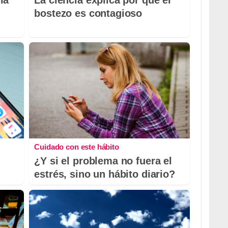
la
La ciencia explica por qué el
bostezo es contagioso
Cuidado con este hábito
¿Y si el problema no fuera el
estrés, sino un hábito diario?