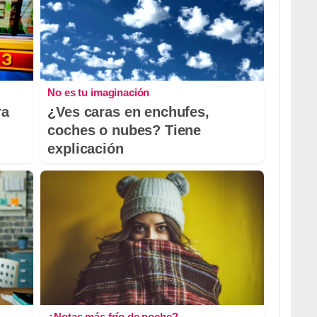
No es tu imaginación
ra
¿Ves caras en enchufes,
coches o nubes? Tiene
explicación
¿Notas más frío de noche?