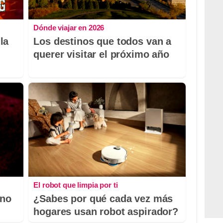
Dónde viajar en 2026
la
Los destinos que todos van a
querer visitar el próximo año
El robot que limpia por ti
 no
¿Sabes por qué cada vez más
hogares usan robot aspirador?