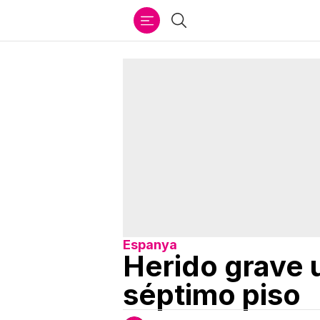
Ir
Buscar
al
contenido
Espanya
Herido grave 
séptimo piso