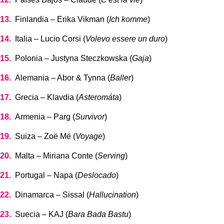
Finlandia – Erika Vikman (
Ich komme
)
Italia – Lucio Corsi (
Volevo essere un duro
)
Polonia – Justyna Steczkowska (
Gaja
)
Alemania – Abor & Tynna (
Baller
)
Grecia – Klavdia (
Asteromáta
)
Armenia – Parg (
Survivor
)
Suiza – Zoë Më (
Voyage
)
Malta – Miriana Conte (
Serving
)
Portugal – Napa (
Deslocado
)
Dinamarca – Sissal (
Hallucination
)
Suecia – KAJ (
Bara Bada Bastu
)