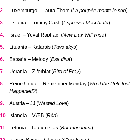
Luxemburgo – Laura Thorn (
La poupée monte le son
)
Estonia – Tommy Cash (
Espresso Macchiato
)
Israel – Yuval Raphael (
New Day Will Rise
)
Lituania – Katarsis (
Tavo akys
)
España – Melody (
Esa diva
)
Ucrania – Ziferblat (
Bird of Pray
)
Reino Unido – Remember Monday (
What the Hell Just
Happened?
)
Austria – JJ (
Wasted Love
)
Islandia – VÆB (
Róa
)
Letonia – Tautumeitas (
Bur man laimi
)
Países Bajos – Claude (
C'est la vie
)