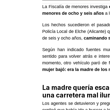
La Fiscalía de menores investiga
menores de ocho y seis años
a l
Los hechos sucedieron el pasad
Policía Local de Elche (Alicante)
de seis y ocho años,
caminando so
Según han indicado fuentes mun
sentido para volver atrás e inte
momento, otro vehículo paró de 
mujer bajó: era la madre de los
La madre quería escar
una carretera mal il
Los agentes se detuvieron y preg
explicó que había ido a buscar a l