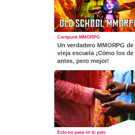
Corepunk MMORPG
Un verdadero MMORPG de 
vieja escuela ¡Cómo los de
antes, pero mejor!
Esto no pasa en tu país