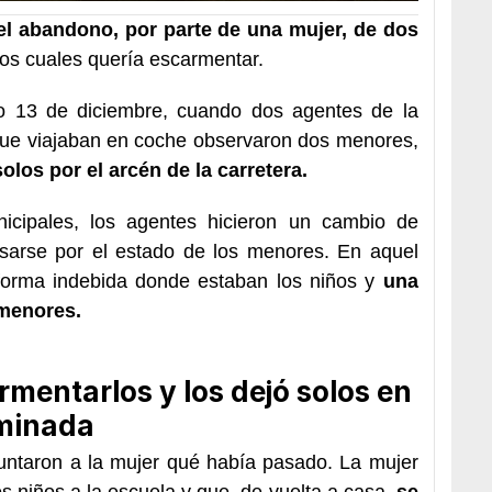
el abandono, por parte de una mujer, de dos
os cuales quería escarmentar.
o 13 de diciembre, cuando dos agentes de la
 que viajaban en coche observaron dos menores,
los por el arcén de la carretera.
icipales, los agentes hicieron un cambio de
resarse por el estado de los menores. En aquel
forma indebida donde estaban los niños y
una
 menores.
mentarlos y los dejó solos en
uminada
untaron a la mujer qué había pasado. La mujer
os niños a la escuela y que, de vuelta a casa,
se