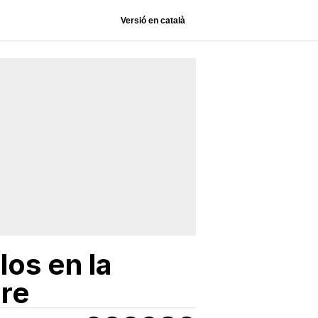
Versió en català
los en la
dre