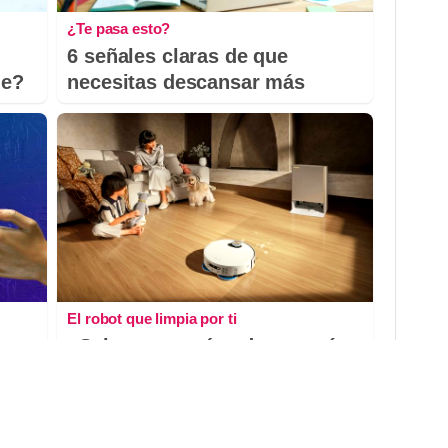
¿Te pasa esto?
6 señales claras de que
le?
necesitas descansar más
El robot que limpia por ti
¿Sabes por qué cada vez más
hogares usan robot aspirador?