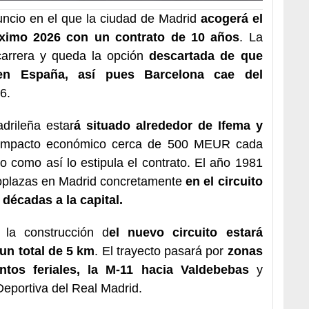
uncio en el que la ciudad de Madrid
acogerá el
óximo 2026 con un contrato de
10
años
. La
 carrera y queda la opción
descartada de que
n España, así pues Barcelona cae del
6.
adrileña estar
á situado alrededor de
Ifema
y
 impacto económico cerca de 500
MEUR
cada
 como así lo estipula el contrato. El año 1981
onoplazas en Madrid concretamente
en el circuito
décadas a la capital.
 la construcción d
el nuevo circuito estará
un total de 5 km
. El trayecto pasará por
zonas
ntos feriales, la M-11 hacia
Valdebebas
y
Deportiva del Real Madrid.