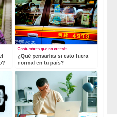
Costumbres que no creerás
el
¿Qué pensarías si esto fuera
io?
normal en tu país?