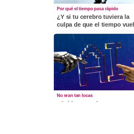
Por qué el tiempo pasa rápido
¿Y si tu cerebro tuviera la
culpa de que el tiempo vue
No eran tan locas
¿Sabías que algunas
predicciones ya se
cumplieron?