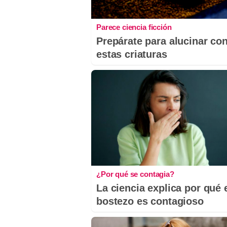
Parece ciencia ficción
Prepárate para alucinar co
estas criaturas
¿Por qué se contagia?
La ciencia explica por qué 
bostezo es contagioso