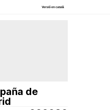
Versió en català
spaña de
rid