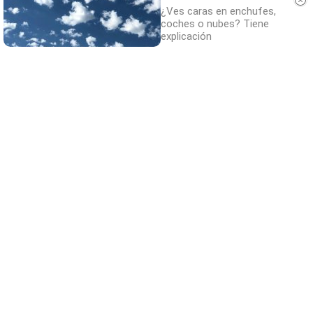
¿Ves caras en enchufes,
coches o nubes? Tiene
explicación
No es tu imaginación
Hay una razón por la que el frío se nota más
de noche