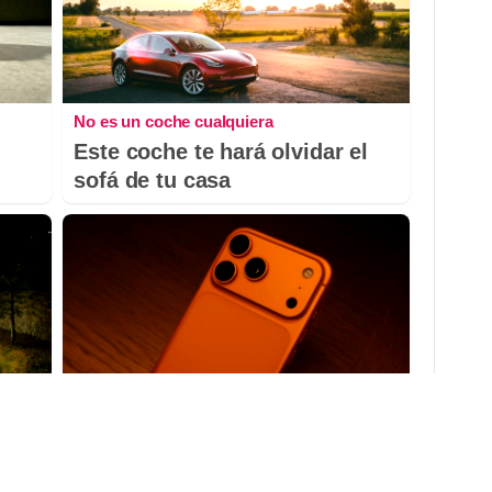
No es un coche cualquiera
Este coche te hará olvidar el
sofá de tu casa
Más que un iPhone
¿El móvil también habla de ti?