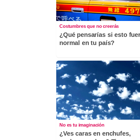
Costumbres que no creerás
¿Qué pensarías si esto fue
normal en tu país?
No es tu imaginación
¿Ves caras en enchufes,