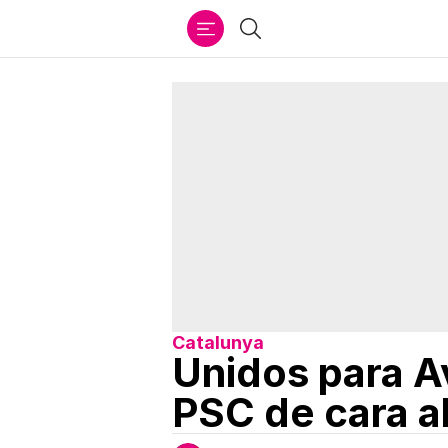
Ir
Buscar
al
contenido
Catalunya
Unidos para Av
PSC de cara a