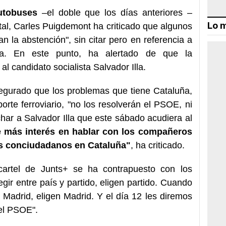
utobuses
–el doble que los días anteriores –
Lo m
tal, Carles Puigdemont ha criticado que algunos
 la abstención", sin citar pero en referencia a
ra. En este punto, ha alertado de que la
al candidato socialista Salvador Illa.
segurado que los problemas que tiene Cataluña,
orte ferroviario, "no los resolverán el PSOE, ni
har a Salvador Illa que este sábado acudiera al
e más interés en hablar con los compañeros
os conciudadanos en Cataluña"
, ha criticado.
cartel de Junts+ se ha contrapuesto con los
egir entre país y partido, eligen partido. Cuando
 Madrid, eligen Madrid. Y el día 12 les diremos
del PSOE".