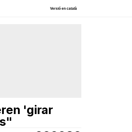
Versió en català
en 'girar
ís"