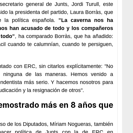
ecretario general de Junts, Jordi Turull, este
do la presidenta del partido, Laura Borràs, que
e la política española.
"La caverna nos ha
 nos han acusado de todo y los compañeros
 todo"
, ha comparado Borràs, que ha añadido:
ácil cuando te calumnían, cuando te persiguen,
tado con ERC, sin citarlos explícitamente: "No
e ninguna de las maneras. Hemos venido a
endentista más serio. Y hacemos nosotros para
icación y la resignación de otros".
emostrado más en 8 años que
eso de los Diputados, Míriam Nogueras, también
acer política de Junts con la de ERC en