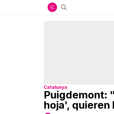
Ir
Buscar
al
contenido
Catalunya
Puigdemont: "
hoja', quieren 