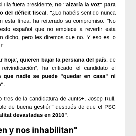
 Illa fuera presidente,
no "alzaría la voz" para
 del déficit fiscal
. "¿Lo habéis sentido nunca
En esta línea, ha reiterado su compromiso: "No
esto español que no empiece a revertir esta
en dicho, pero les diremos que no. Y eso es lo
r".
 hoja', quieren bajar la persiana del país
, de
reivindicación", ha criticado el candidato el
n que nadie se puede "quedar en casa" ni
n"
.
 tres de la candidatura de Junts+, Josep Rull,
hable de buena gestión" después de que el PSC
alitat devastadas en 2010"
.
n y nos inhabilitan"