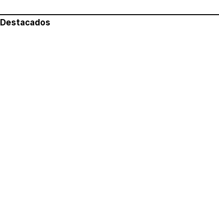
Destacados
Lo más leído
Aviso legal
Política de privacidad
Política de cookies
Quiénes somos
Contacto
Redes sociales
Con la colaboración de: