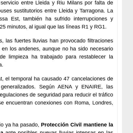
ervicio entre Lleida y Riu Milans por falta de
uses sustitutorios entre Lleida y Tarragona. La
sa Est, también ha sufrido interrupciones y
25 minutos, al igual que las líneas R1 y RG1.
 las fuertes lluvias han provocado filtraciones
s en los andenes, aunque no ha sido necesario
de limpieza ha trabajado para restablecer la
a.
at, el temporal ha causado 47 cancelaciones de
s generalizados. Según AENA y ENAIRE, las
egulaciones de seguridad para reducir el tráfico
s se encuentran conexiones con Roma, Londres,
dio ya ha pasado,
Protección Civil mantiene la
ia
ante posibles nuevas lluvias intensas en las