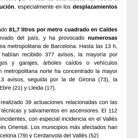
aución
, especialmente en los
desplazamientos
jado
81,7 litros por metro cuadrado en Caldes
elevado del país, y ha provocado
numerosas
rea metropolitana de Barcelona. Hasta las 13 h,
 habían recibido 377 avisos, la mayoría por
os y garajes, árboles caídos o vehículos
n metropolitana norte ha concentrado la mayor
13 avisos, seguida por la de Girona (73), la
Ebre (21) y Lleida (17).
realizado 39 actuaciones relacionadas con las
as técnicas y salvamentos en ascensores. El 112
ncidentes, con especial incidencia en el Vallès
llès Oriental. Los municipios más afectados han
celona (79) y Cerdanyola del Vallès (52)