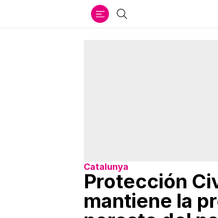
Ir
Buscar
al
contenido
Catalunya
Protección Civ
mantiene la pr