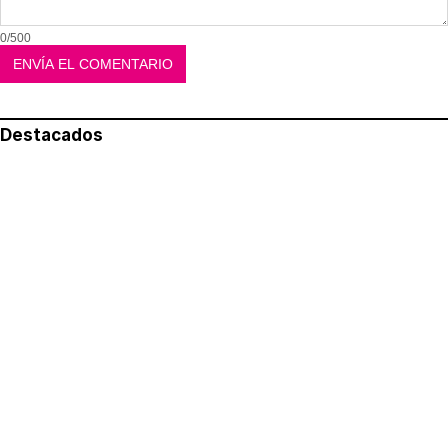
0/500
Destacados
Lo más leído
Aviso legal
Política de privacidad
Política de cookies
Quiénes somos